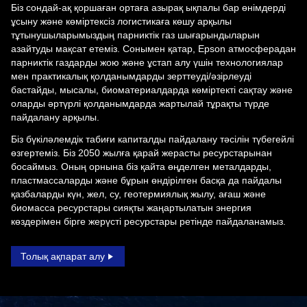
Біз сондай-ақ қоршаған ортаға азырақ ықпалы бар өнімдерді
ұсыну және көміртексіз логистикаға көшу арқылы
тұтынушыларымыздың парниктік газ шығарындыларын
азайтуды мақсат етеміз. Сонымен қатар, Epson атмосферадан
парниктік газдарды жою және ұстап алу үшін технологиялар
мен практикалық қолданымдарды зерттеуді/әзірлеуді
бастайды, мысалы, биоматериалдарда көміртекті сақтау және
оларды әртүрлі қолданымдарда жартылай тұрақты түрде
пайдалану арқылы.
Біз бүкіләлемдік табиғи капиталды пайдалану тәсілін түбегейлі
өзгертеміз. Біз 2050 жылға қарай жерасты ресурстарынан
босаймыз. Оның орнына біз қайта өңделген металдарды,
пластмассаларды және бұрын өндірілген басқа да пайдалы
қазбаларды күн, жел, су, геотермиялық жылу, ағаш және
биомасса ресурстары сияқты жаңартылатын энергия
көздерімен бірге жерүсті ресурстары ретінде пайдаланамыз.
Толық ақпарат алу