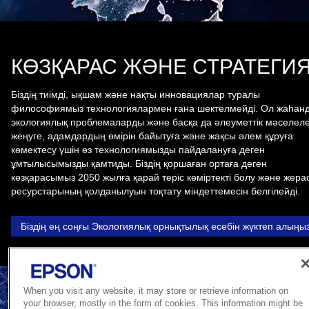
КӨЗҚАРАС ЖӘНЕ СТРАТЕГИ
Біздің тиімді, ықшам және нақты инновациялар туралы
философиямыз технологиялармен ғана шектелмейді. Ол жаһан
экологиялық проблемаларды және басқа да әлеуметтік мәселеле
жеңуге, адамдардың өмірін байытуға және жақсы әлем құруға
көмектесу үшін өз технологиямызды пайдалануға деген
ұмтылысымызды қамтиды. Біздің қоршаған ортаға деген
көзқарасымыз 2050 жылға қарай теріс көміртекті болу және жера
ресурстарының қолданылуын тоқтату міндеттемесін белгілейді.
Біздің ең соңғы Экологиялық орнықтылық есебін жүктеп алыңы
When you visit any website, it may store or retrieve information on
your browser, mostly in the form of cookies. This information might be