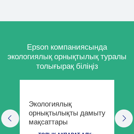
Epson компаниясында
экологиялық орнықтылық туралы
толығырақ біліңіз
Экологиялық
орнықтылықты дамыту
мақсаттары
PREVIOUS SLIDE
NEX