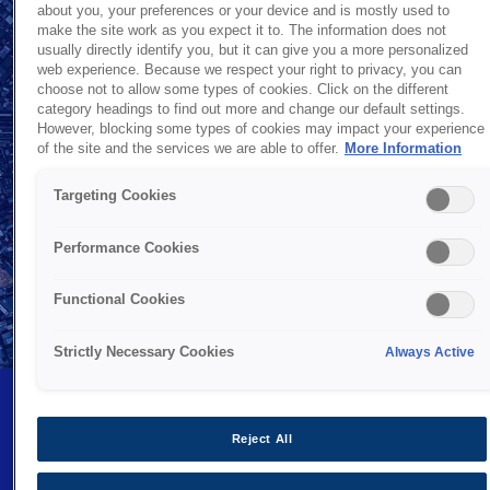
about you, your preferences or your device and is mostly used to
make the site work as you expect it to. The information does not
usually directly identify you, but it can give you a more personalized
web experience. Because we respect your right to privacy, you can
choose not to allow some types of cookies. Click on the different
category headings to find out more and change our default settings.
However, blocking some types of cookies may impact your experience
of the site and the services we are able to offer.
More Information
Targeting Cookies
Performance Cookies
Functional Cookies
Strictly Necessary Cookies
Always Active
Инженерлік болашақ 2035
Reject All
Epson компаниясының көзқарасы – тиімді, ықшам және дәл