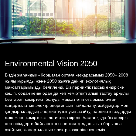
Environmental Vision 2050
Біздің жаһандық «Қоршаған ортаға көзқарасымыз 2050» 2008
жылы құрылды және 2050 жылға дейінгі экологиялық
мақсаттарымызды белгілейді. Біз парниктік газсыз өндіріске
көшіп, содан кейін одан да көп көміртекті алып тастау арқылы
бейтарап көміртекті болуды мақсат етіп отырмыз. Бұған
жаңартылатын электр энергиясын пайдалану, жабдықтар мен
қондырғылардың энергия тұтынуын азайту, парниктік газдарды
жою және көміртексіз логистика кіреді. Бастапқыда біз өндіріс
пен өнімдерге байланысты энергия қолданысын барынша
азайтып, жаңартылатын электр көздеріне көшеміз.