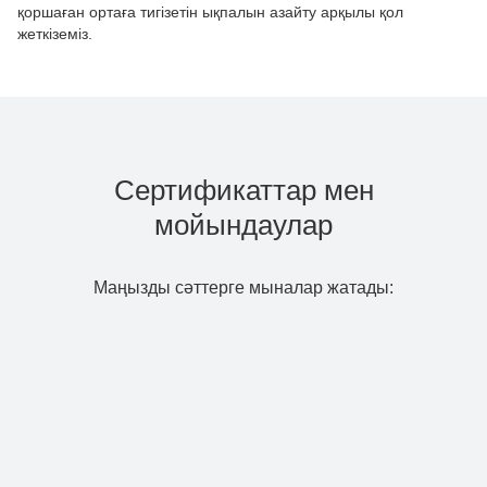
қоршаған ортаға тигізетін ықпалын азайту арқылы қол
жеткіземіз.
Сертификаттар мен
мойындаулар
Маңызды сәттерге мыналар жатады: