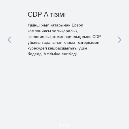
CDP A тізімі
Үшінші жыл қатарынан Epson
компаниясы халықаралық,
экологиялық коммерциялық емес CDP
ұйымы тарапынан климат өзгерісімен
PREVIOUS SLIDE
NEX
күресудегі көшбасшылығы үшін
беделді A тізіміне енгізілді.
1
/
11