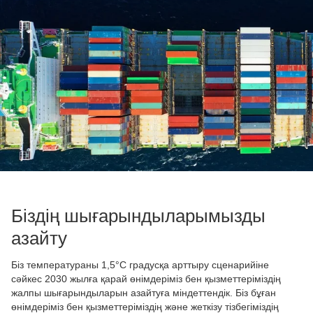
Біздің шығарындыларымызды
азайту
Біз температураны 1,5°C градусқа арттыру сценарийіне
сәйкес 2030 жылға қарай өнімдеріміз бен қызметтеріміздің
жалпы шығарындыларын азайтуға міндеттендік. Біз бұған
өнімдеріміз бен қызметтеріміздің және жеткізу тізбегіміздің