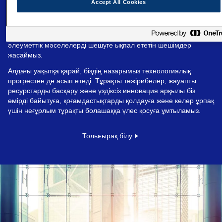
Accept All Cookies
технологиялар арқылы тұрақты дамуға қол жеткізу және
қоғамдастықтардың әл-ауқатын арттыру. Инновацияларды
практикалық іске асырумен ұштастыра отырып, біз
тұтынушыларға құндылық ұсынатын әрі экологиялық және
әлеуметтік мәселелерді шешуге ықпал ететін шешімдер
жасаймыз.
Алдағы уақытқа қарай, біздің назарымыз технологиялық
прогрестен де асып өтеді. Тұрақты тәжірибелер, жауапты
ресурстарды басқару және үздіксіз инновация арқылы біз
өмірді байытуға, қоғамдастықтарды қолдауға және келер ұрпақ
үшін неғұрлым тұрақты болашаққа үлес қосуға ұмтыламыз.
Толығырақ білу