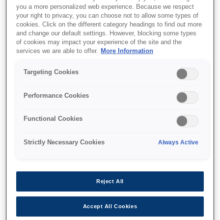
улучшения изображения.
you a more personalized web experience. Because we respect
your right to privacy, you can choose not to allow some types of
Поддержка разных форматов
cookies. Click on the different category headings to find out more
and change our default settings. However, blocking some types
Планшеты для работы с А3 и А4
of cookies may impact your experience of the site and the
services we are able to offer.
More Information
Защита бумаги
Targeting Cookies
Performance Cookies
Где купить
Functional Cookies
Strictly Necessary Cookies
Always Active
Reject All
Функции
Accept All Cookies