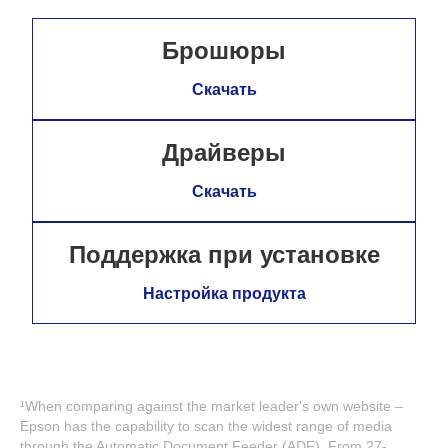
Брошюры
Скачать
Драйверы
Скачать
Поддержка при установке
Настройка продукта
¹When comparing against the market leader's own website –
Epson has the capability to scan the widest range of media
through the Automatic Document Feeder (ADF). From 27-