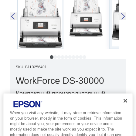
SKU
:
B11B256401
WorkForce DS-30000
Компактный производительный
потоковый сканер формата А3 со
скоростью работы до 70 страниц в
When you visit any website, it may store or retrieve information
минуту и усовершенствованной
on your browser, mostly in the form of cookies. This information
might be about you, your preferences or your device and is
технологией защиты бумаги и
mostly used to make the site work as you expect it to. The
information does not usually directly identify you, but it can give