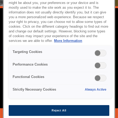
might be about you, your preferences or your device and is
mostly used to make the site work as you expect it to. The
information does not usually directly identify you, but it can give
you a more personalized web experience. Because we respect
your right to privacy, you can choose not to allow some types of
ПРОФЕССИОНАЛЬНЫЕ
cookies. Click on the different category headings to find out more
and change our default settings. However, blocking some types
ПРОЕКТОРЫ
of cookies may impact your experience of the site and the
services we are able to offer.
More Information
Профессиональные проекторы Epson разработаны для
обеспечения яркого, чёткого и надёжного изображения в
Targeting Cookies
переговорных комнатах, классах и пространствах для
совместной работы. Благодаря передовой технологии 3LCD,
Performance Cookies
гибким вариантам установки и энергоэффективным лазерным
источникам света они обеспечивают чёткие презентации и
эффективное обучение в любой обстановке. Созданные для
Functional Cookies
долгосрочной работы, они предлагают удобное подключение
и низкие эксплуатационные расходы, позволяя командам
Strictly Necessary Cookies
Always Active
сосредоточиться на работе и сохранять продуктивность.
Reject All