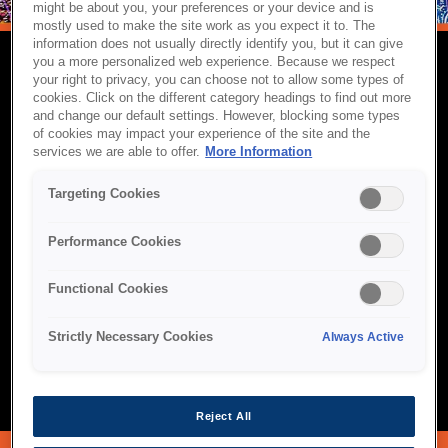
might be about you, your preferences or your device and is
mostly used to make the site work as you expect it to. The
information does not usually directly identify you, but it can give
you a more personalized web experience. Because we respect
your right to privacy, you can choose not to allow some types of
ПРОЕКТОРЫ ВЫСОКОЙ
cookies. Click on the different category headings to find out more
and change our default settings. However, blocking some types
ЯРКОСТИ
of cookies may impact your experience of the site and the
services we are able to offer.
More Information
Проекторы Epson с высокой яркостью разработаны для
крупных площадок, которым требуется мощная и яркая
Targeting Cookies
проекция в любых условиях освещения. Благодаря передовой
технологии 3LCD, исключительной точности цветопередачи и
Performance Cookies
надёжности лазерного источника света они обеспечивают
захватывающее изображение для аудиторий, лекционных
Functional Cookies
залов, музеев, культовых сооружений и живых мероприятий.
Разработанные для долгосрочной эксплуатации и гибкой
установки, эти проекторы гарантируют, что каждая
Strictly Necessary Cookies
Always Active
презентация, выступление или демонстрация будет яркой,
чёткой и неизменно впечатляющей.
Reject All