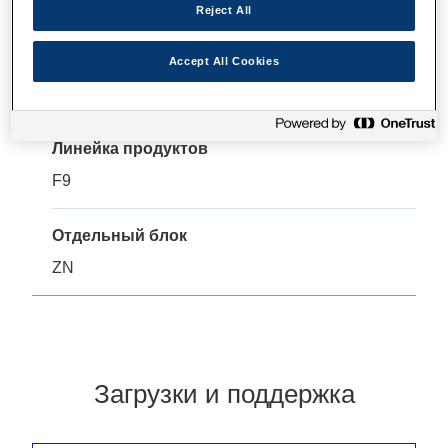
Характеристики
Reject All
Accept All Cookies
Общие
Линейка продуктов
F9
Отдельный блок
ZN
Загрузки и поддержка