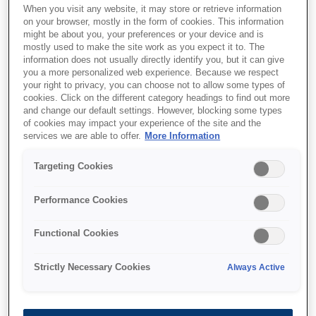
When you visit any website, it may store or retrieve information
on your browser, mostly in the form of cookies. This information
might be about you, your preferences or your device and is
mostly used to make the site work as you expect it to. The
information does not usually directly identify you, but it can give
you a more personalized web experience. Because we respect
your right to privacy, you can choose not to allow some types of
SKU
:
7113367
cookies. Click on the different category headings to find out more
and change our default settings. However, blocking some types
Cabinet AMC Series
of cookies may impact your experience of the site and the
services we are able to offer.
More Information
Targeting Cookies
Performance Cookies
Где купить
Functional Cookies
Strictly Necessary Cookies
Always Active