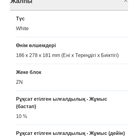
Жалпы
Түс
White
Өнім өлшемдері
186 x 278 x 181 mm (Ені x Тереңдігі x Биіктігі)
Жеке блок
ZN
Рұқсат етілген ылғалдылық - Жұмыс
(бастап)
10 %
Рұқсат етілген ылғалдылық - Жұмыс (дейін)