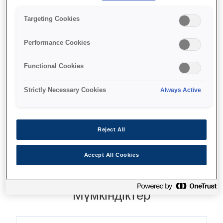
мен меншіктің жалпы құнын
ұсынады.
Targeting Cookies
Чектерді жылдам өңдеу
Performance Cookies
Fast prints up to 350mm/s
Functional Cookies
Меншіктің төмен жиынтық құны
Strictly Necessary Cookies
Always Active
Find support
Reject All
Accept All Cookies
Мүмкіндіктер