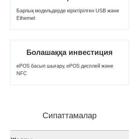
Барлық модельдерде кіріктірілген USB және
Ethernet
Болашаққа инвестиция
ePOS басып шығару, ePOS дисплей және
NFC
Сипаттамалар