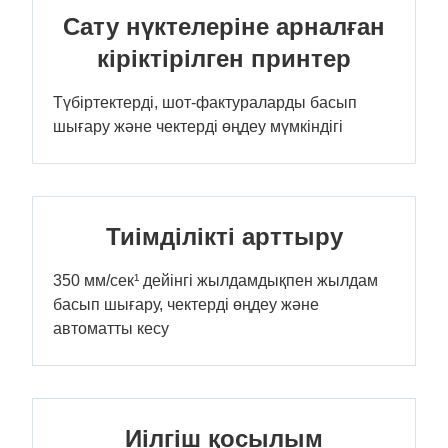
Сату нүктелеріне арналған
кіріктірілген принтер
Түбіртектерді, шот-фактураларды басып
шығару және чектерді өңдеу мүмкіндігі
Тиімділікті арттыру
350 мм/сек¹ дейінгі жылдамдықпен жылдам
басып шығару, чектерді өңдеу және
автоматты кесу
Иілгіш қосылым