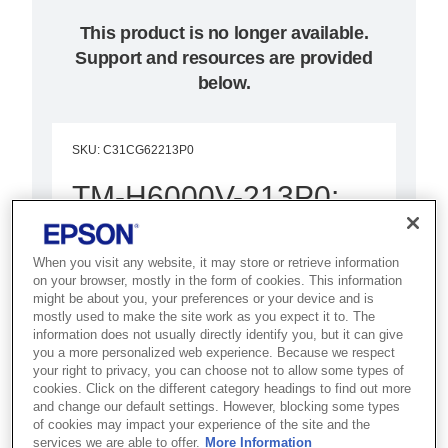
This product is no longer available.
Support and resources are provided
below.
SKU
:
C31CG62213P0
TM-H6000V-213P0:
P-USB, MICR, White
When you visit any website, it may store or retrieve information
Бір құрылғыда түбіртектерді
on your browser, mostly in the form of cookies. This information
might be about you, your preferences or your device and is
басып шығаруды, шот-
mostly used to make the site work as you expect it to. The
фактураларды басып шығаруды
information does not usually directly identify you, but it can give
you a more personalized web experience. Because we respect
және чектерді өңдеуді ұсына
your right to privacy, you can choose not to allow some types of
отырып, бұл кіріктірілген POS
cookies. Click on the different category headings to find out more
and change our default settings. However, blocking some types
принтері көптеген мүмкіндіктер
of cookies may impact your experience of the site and the
services we are able to offer.
More Information