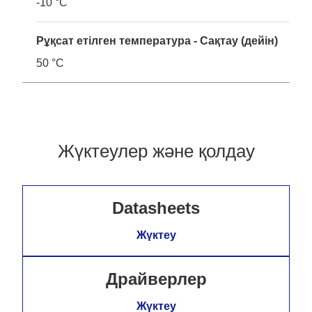
-10 °C
Рұқсат етілген температура - Сақтау (дейін)
50 °C
Жүктеулер және қолдау
Datasheets
Жүктеу
Драйверлер
Жүктеу