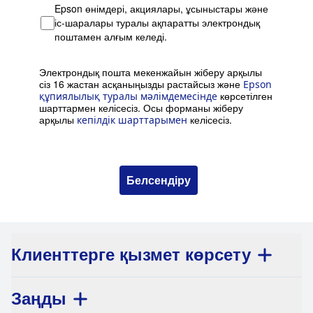
Epson өнімдері, акциялары, ұсыныстары және
іс-шаралары туралы ақпаратты электрондық
поштамен алғым келеді.
Электрондық пошта мекенжайын жіберу арқылы
сіз 16 жастан асқаныңызды растайсыз және
Epson
көрсетілген
құпиялылық туралы мәлімдемесінде
шарттармен келісесіз. Осы форманы жіберу
арқылы
келісесіз.
кепілдік шарттарымен
Белсендіру
Клиенттерге қызмет көрсету
Заңды