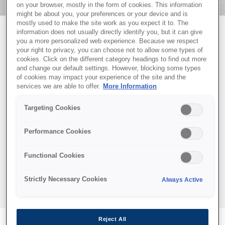
on your browser, mostly in the form of cookies. This information
might be about you, your preferences or your device and is
mostly used to make the site work as you expect it to. The
information does not usually directly identify you, but it can give
you a more personalized web experience. Because we respect
your right to privacy, you can choose not to allow some types of
cookies. Click on the different category headings to find out more
and change our default settings. However, blocking some types
COVERPLUS ҚЫЗМЕТІНЕ
of cookies may impact your experience of the site and the
services we are able to offer.
More Information
ТІРКЕЛІҢІЗ
Targeting Cookies
Жаңа EcoTank сатып алғаныңызбен құттықтаймыз. Өнім
тіркеуін аяқтаңыз және Epson-ның 3 жылдық тегін CoverPlus
Performance Cookies
қызметінен ләззат алыңыз.
CoverPlus ұзартылған қызмет көрсету және кәсіби қолдау
Functional Cookies
ұсынады, бұл сіздің принтеріңіздің ең жақсы жұмыс істеуін
қамтамасыз етуге көмектеседі және Return to Base қызметімен
бірге келеді.
Strictly Necessary Cookies
Always Active
Reject All
Пайдаланушы түрі