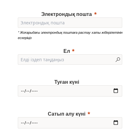
Электрондық пошта
* Жоғарыдағы электрондық поштаға растау хаты жіберілетінін
ескеріңіз
Ел
Туған күні
Сатып алу күні