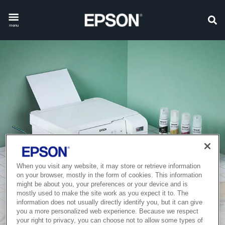
menu
When you visit any website, it may store or retrieve information
on your browser, mostly in the form of cookies. This information
might be about you, your preferences or your device and is
mostly used to make the site work as you expect it to. The
information does not usually directly identify you, but it can give
you a more personalized web experience. Because we respect
your right to privacy, you can choose not to allow some types of