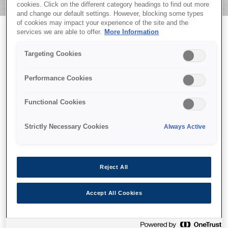
cookies. Click on the different category headings to find out more
and change our default settings. However, blocking some types
of cookies may impact your experience of the site and the
services we are able to offer.
More Information
Targeting Cookies
EPSON CoverPlus
Performance Cookies
Functional Cookies
Strictly Necessary Cookies
Always Active
Epson CoverPlus қосымша тыныштық үшін
таңдағаныңыз үшін рахмет. Сіздің CoverPlus
Reject All
жоспарыңыз сәтті тіркелді. Көп ұзамай берілген
электрондық пошта мекенжайына растау хаты
Accept All Cookies
жіберіледі.