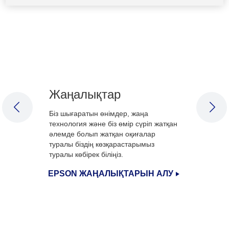
Жаңалықтар
PREVIOUS SLIDE
NEX
Біз шығаратын өнімдер, жаңа
технология және біз өмір сүріп жатқан
әлемде болып жатқан оқиғалар
туралы біздің көзқарастарымыз
туралы көбірек біліңіз.
EPSON ЖАҢАЛЫҚТАРЫН АЛУ
1
/
3